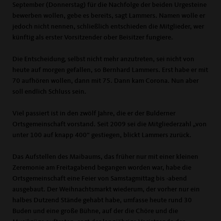
September (Donnerstag) für die Nachfolge der beiden Urgesteine
bewerben wollen, gebe es bereits, sagt Lammers. Namen wolle er
jedoch nicht nennen, schließlich entschieden die Mitglieder, wer
künftig als erster Vorsitzender ober Beisitzer fungiere.
Die Entscheidung, selbst nicht mehr anzutreten, sei nicht von
heute auf morgen gefallen, so Bernhard Lammers. Erst habe er mit
70 aufhören wollen, dann mit 75. Dann kam Corona. Nun aber
soll endlich Schluss sein.
Viel passiert ist in den zwölf Jahre, die er der Bulderner
Ortsgemeinschaft vorstand. Seit 2009 sei die Mitgliederzahl „von
unter 100 auf knapp 400“ gestiegen, blickt Lammers zurück.
Das Aufstellen des Maibaums, das früher nur mit einer kleinen
Zeremonie am Freitagabend begangen worden war, habe die
Ortsgemeinschaft eine Feier von Samstagmittag bis -abend
ausgebaut. Der Weihnachtsmarkt wiederum, der vorher nur ein
halbes Dutzend Stände gehabt habe, umfasse heute rund 30
Buden und eine große Bühne, auf der die Chöre und die