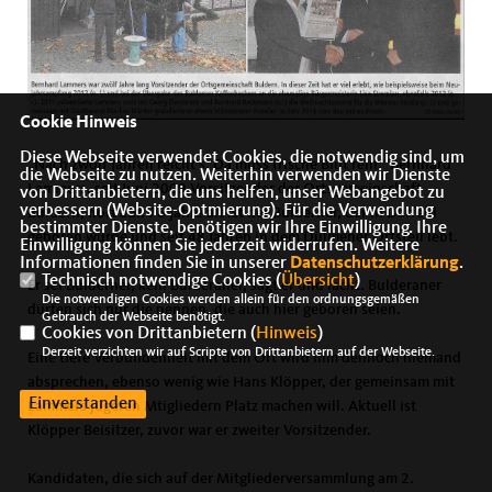
Cookie Hinweis
Diese Webseite verwendet Cookies, die notwendig sind, um
„Nach zwölf Jahren reicht's. Da muss frische Blut rein.“ Bernhard
die Webseite zu nutzen. Weiterhin verwenden wir Dienste
Lammers, seit Juni 2009 Vorsitzender der Ortsgemeinschaft
von Drittanbietern, die uns helfen, unser Webangebot zu
verbessern (Website-Optmierung). Für die Verwendung
Buldern, hört auf. 76 Jahre alt ist der Bulderner, der in Darfeld
bestimmter Dienste, benötigen wir Ihre Einwilligung. Ihre
geboren wurde und seit 48 Jahren in dem Dülmener Ortsteil lebt.
Einwilligung können Sie jederzeit widerrufen. Weitere
Informationen finden Sie in unserer
Datenschutzerklärung
.
Technisch notwendige Cookies (
Übersicht
)
Er sei Bulderner, kein Bulderaner, sagt er und lacht. Bulderaner
Die notwendigen Cookies werden allein für den ordnungsgemäßen
dürfen sich nur die nennen, die auch hier geboren seien.
Gebrauch der Webseite benötigt.
Cookies von Drittanbietern (
Hinweis
)
Derzeit verzichten wir auf Scripte von Drittanbietern auf der Webseite.
Eine tiefe Verbundenheit mit dem Ort wird ihm dennoch niemand
absprechen, ebenso wenig wie Hans Klöpper, der gemeinsam mit
Einverstanden
Lammers jügeren Mtigliedern Platz machen will. Aktuell ist
Klöpper Beisitzer, zuvor war er zweiter Vorsitzender.
Kandidaten, die sich auf der Mitgliederversammlung am 2.