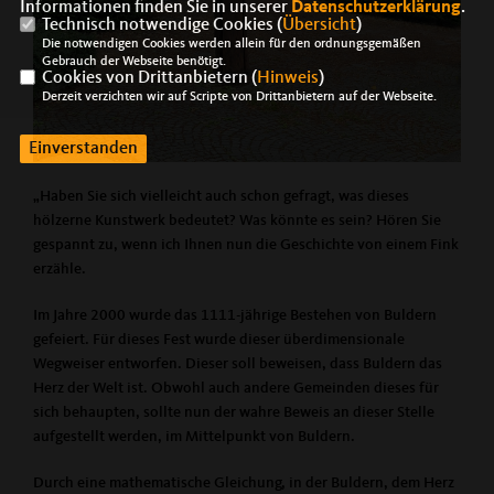
Informationen finden Sie in unserer
Datenschutzerklärung
.
Technisch notwendige Cookies (
Übersicht
)
Die notwendigen Cookies werden allein für den ordnungsgemäßen
Gebrauch der Webseite benötigt.
Cookies von Drittanbietern (
Hinweis
)
Derzeit verzichten wir auf Scripte von Drittanbietern auf der Webseite.
Einverstanden
„Haben Sie sich vielleicht auch schon gefragt, was dieses
hölzerne Kunstwerk bedeutet? Was könnte es sein? Hören Sie
gespannt zu, wenn ich Ihnen nun die Geschichte von einem Fink
erzähle.
Im Jahre 2000 wurde das 1111-jährige Bestehen von Buldern
gefeiert. Für dieses Fest wurde dieser überdimensionale
Wegweiser entworfen. Dieser soll beweisen, dass Buldern das
Herz der Welt ist. Obwohl auch andere Gemeinden dieses für
sich behaupten, sollte nun der wahre Beweis an dieser Stelle
aufgestellt werden, im Mittelpunkt von Buldern.
Durch eine mathematische Gleichung, in der Buldern, dem Herz