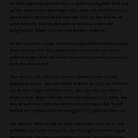
der Welt gegenübergestellt wird, es gekürzt und geteilt wird und
auf die andere Seite übertragen wird, stellt sich am Ende heraus,
dass Buldern tatsächlich das Herz der Welt ist. Der Beweis ist
somit erbracht. Wie Sie dort ablesen können, liegen alle
aufgeführten Städte 1111 km von Buldern entfernt.
Ich bin sprachlos, ist das nicht eine unglaubliche Entdeckung für
diesen kleinen Ort? Das dieses vorher noch nicht von einem
anderen klugen Kopf auf dieser Erde entdeckt wurde überrascht
mich, Sie etwa nicht?
Aber wie Sie sich sicherlich denken, beweist dieser Unsinn,
abgesehen davon, dass die Städte wirklich ca. 1111 km entfernt
von Buldern liegen natürlich nicht, dass das Herz der Welt in
Buldern liegt. Angesichts des Schnappszahljahr 1111 Jahre, war
dies im wahrsten Sinne des Wortes eine Schnappsidee. Es soll
einfach ein Symbol und Erinnerung für 1111 Jahre Buldern sein.
Das Herz der Welt schlägt für jeden Menschen dort, wo er sich
wohlfühlt und seine Heimat ist. Der Dank gilt in Erinnerung an
Herbert Fink, für diesen großartigen Unsinn, der glatt von mir