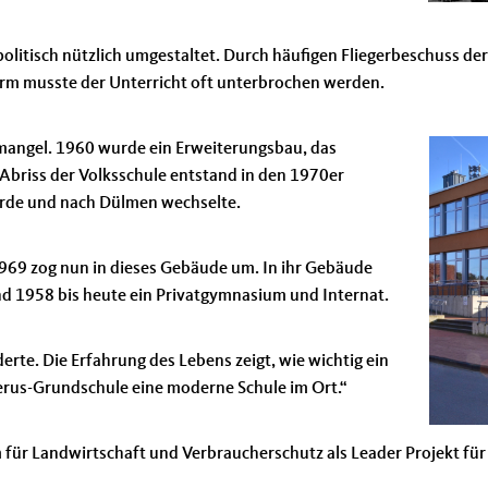
olitisch nützlich umgestaltet. Durch häufigen Fliegerbeschuss de
rm musste der Unterricht oft unterbrochen werden.
mangel. 1960 wurde ein Erweiterungsbau, das
briss der Volksschule entstand in den 1970er
urde und nach Dülmen wechselte.
69 zog nun in dieses Gebäude um. In ihr Gebäude
nd 1958 bis heute ein Privatgymnasium und Internat.
erte. Die Erfahrung des Lebens zeigt, wie wichtig ein
gerus-Grundschule eine moderne Schule im Ort.“
ür Landwirtschaft und Verbraucherschutz als Leader Projekt für