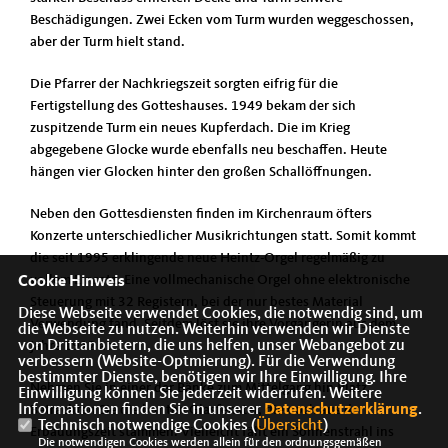
Beschädigungen. Zwei Ecken vom Turm wurden weggeschossen,
aber der Turm hielt stand.
Die Pfarrer der Nachkriegszeit sorgten eifrig für die
Fertigstellung des Gotteshauses. 1949 bekam der sich
zuspitzende Turm ein neues Kupferdach. Die im Krieg
abgegebene Glocke wurde ebenfalls neu beschaffen. Heute
hängen vier Glocken hinter den großen Schallöffnungen.
Neben den Gottesdiensten finden im Kirchenraum öfters
Konzerte unterschiedlicher Musikrichtungen statt. Somit kommt
die seit 1995 erklingende neue Heintz-Orgel regelmäßig zu
vollem Einsatz. Eine vollmechanische Orgel ohne elektronische
Cookie Hinweis
Steuerung mit 32 Registern, bei der nur bestes Material
Diese Webseite verwendet Cookies, die notwendig sind, um
Verwendung fand. Seitdem löst sie ihre Vorgängerin aus dem
die Webseite zu nutzen. Weiterhin verwenden wir Dienste
von Drittanbietern, die uns helfen, unser Webangebot zu
Jahre 1912 ab.
verbessern (Website-Optmierung). Für die Verwendung
bestimmter Dienste, benötigen wir Ihre Einwilligung. Ihre
Nehmen Sie in einer der Bänke zum Mittelgang hin Platz.
Einwilligung können Sie jederzeit widerrufen. Weitere
Informationen finden Sie in unserer
Datenschutzerklärung
.
Betrachten Sie die bunten Glasfenster, die noch aus der
Technisch notwendige Cookies (
Übersicht
)
Erbauungszeit stammen. Vielleicht fällt ein Sonnenstrahl ins
Die notwendigen Cookies werden allein für den ordnungsgemäßen