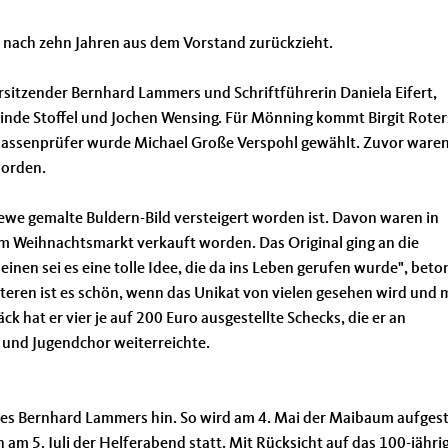
h nach zehn Jahren aus dem Vorstand zurückzieht.
sitzender Bernhard Lammers und Schriftführerin Daniela Eifert,
glinde Stoffel und Jochen Wensing. Für Mönning kommt Birgit Roter
r Kassenprüfer wurde Michael Große Verspohl gewählt. Zuvor ware
worden.
ewe gemalte Buldern-Bild versteigert worden ist. Davon waren in
em Weihnachtsmarkt verkauft worden. Das Original ging an die
nen sei es eine tolle Idee, die da ins Leben gerufen wurde", beto
eren ist es schön, wenn das Unikat von vielen gesehen wird und 
 hat er vier je auf 200 Euro ausgestellte Schecks, die er an
 und Jugendchor weiterreichte.
es Bernhard Lammers hin. So wird am 4. Mai der Maibaum aufgeste
am 5. Juli der Helferabend statt. Mit Rücksicht auf das 100-jähri