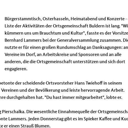
Bürgerstammtisch, Osterhasseln, Heimatabend und Konzerte - 
Liste der Aktivitäten der Ortsgemeinschaft Buldern ist lang. "Wi
kümmern uns um Brauchtum und Kultur", fasste es der Vorsitz
Bernhard Lammers bei der Generalversammlung zusammen. Di
nutzte er für einen großen Rundumschlag an Danksagungen: an
Vereine im Dorf, an Arbeitskreise und Sponsoren und an alle
anderen, die die Ortsgemeinschaft unterstützen und sich dort
engagieren.
 betonte der scheidende Ortsvorsteher Hans Twiehoff in seinem
n Vereinen und der Bevölkerung und leiste hervorragende Arbeit.
re durchgehalten hat. "Du hast immer mitgearbeitet", lobte er.
g Pierschalka. Die wesentliche Einnahmequelle der Ortsgemeinsch
tonte Lammers. Jeden Donnerstag gibt es im Spieker Kaffee und Ku
hte er einen Strauß Blumen.