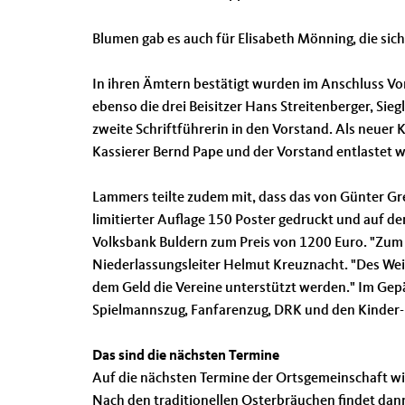
Blumen gab es auch für Elisabeth Mönning, die sic
In ihren Ämtern bestätigt wurden im Anschluss Vor
ebenso die drei Beisitzer Hans Streitenberger, Sie
zweite Schriftführerin in den Vorstand. Als neue
Kassierer Bernd Pape und der Vorstand entlastet 
Lammers teilte zudem mit, dass das von Günter Gr
limitierter Auflage 150 Poster gedruckt und auf d
Volksbank Buldern zum Preis von 1200 Euro. "Zum ei
Niederlassungsleiter Helmut Kreuznacht. "Des Weit
dem Geld die Vereine unterstützt werden." Im Gepäck
Spielmannszug, Fanfarenzug, DRK und den Kinder-
Das sind die nächsten Termine
Auf die nächsten Termine der Ortsgemeinschaft wi
Nach den traditionellen Osterbräuchen findet dann 