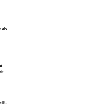
s als
n
nte
mit
llt.
ge